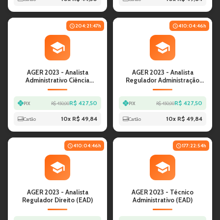
204:21:47
h
410:04:46
h
AGER 2023 - Analista
AGER 2023 - Analista
Administrativo Ciência
Regulador Administração
Contábeis (EAD)
(EAD)
R$ 427,50
R$ 427,50
PIX
R$ 450,00
PIX
R$ 450,00
10
x
R$ 49,84
10
x
R$ 49,84
Cartão
Cartão
410:04:46
h
177:22:54
h
AGER 2023 - Analista
AGER 2023 - Técnico
Regulador Direito (EAD)
Administrativo (EAD)