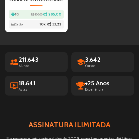
R$ 285,00
PIX
R$ 300,00
10
x
R$ 33,22
Cartão
211.643
3.642
Alunos
Cursos
18.641
+25 Anos
Aulas
Experiência
ASSINATURA ILIMITADA
No mercado educacional desde 2009, com ferramentas didáticas