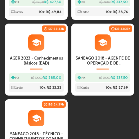
R$ 427,50
R$ 332,50
PIX
R$ 450,00
PIX
R$ 350,00
10
x
R$ 49,84
10
x
R$ 38,76
Cartão
Cartão
107:53:32
h
137:33:37
h
AGER 2023 - Conhecimentos
SANEAGO 2018 - AGENTE DE
Básicos (EAD)
OPERAÇÃO E DE
SANEAMENTO
R$ 285,00
R$ 237,50
PIX
R$ 300,00
PIX
R$ 250,00
10
x
R$ 33,22
10
x
R$ 27,69
Cartão
Cartão
183:24:39
h
SANEAGO 2018 - TÉCNICO -
CONHECIMENTOS COMUNS