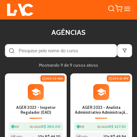
AGÊNCIAS
Mostrando
9
de
9
cursos ativos
160:32:46
h
204:21:47
h
AGER 2023 - Inspetor
AGER 2023 - Analista
Regulador (EAD)
Administrativo Administração
(EAD)
R$ 380,00
R$ 427,50
PIX
R$ 400,00
PIX
R$ 450,00
10
x
R$ 44,30
10
x
R$ 49,84
Cartão
Cartão