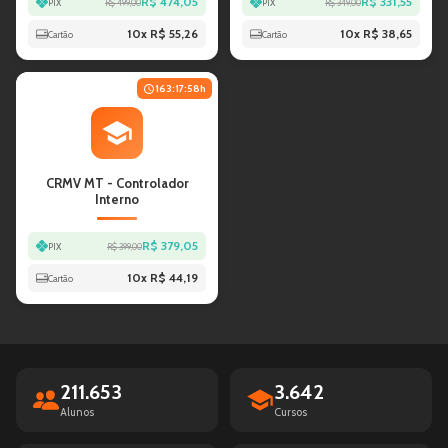
R$ 474,05
R$ 331,55
PIX
R$ 499,00
PIX
R$ 349,00
10
x
R$ 55,26
10
x
R$ 38,65
Cartão
Cartão
163:17:58
h
CRMV MT - Controlador
Interno
R$ 379,05
PIX
R$ 399,00
10
x
R$ 44,19
Cartão
211.653
3.642
Alunos
Cursos