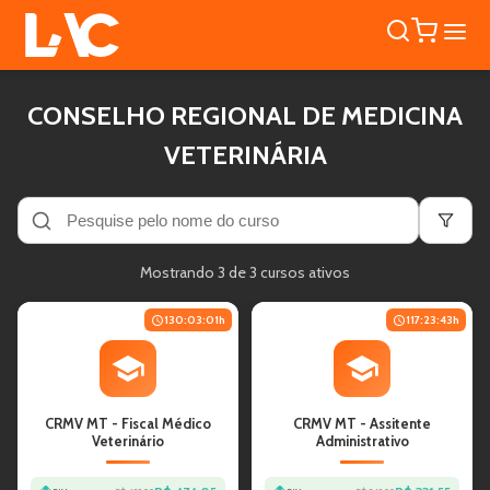
CONSELHO REGIONAL DE MEDICINA
VETERINÁRIA
Mostrando
3
de
3
cursos ativos
130:03:01
h
117:23:43
h
CRMV MT - Fiscal Médico
CRMV MT - Assitente
Veterinário
Administrativo